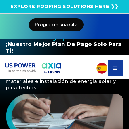
¡Obtenga una estimación solar instantánea usando
EXPLORE ROOFING SOLUTIONS HERE ❯❯
el satélite!
Programe una cita
Flexible Financing Options
¡Nuestro Mejor Plan De Pago Solo Para
Ti!
Ofrecemos paquetes de pago flexibles y
transparentes para satisfacer las
necesidades de las empresas, desde
materiales e instalación de energía solar y
para techos.