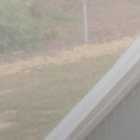
Pague una tarifa fija más baja por
kWh
Evite los aumentos en las tarifas
de los servicios públicos
Aumento del valor de la propiedad
(sin aumento de impuestos)
Garantía de producción
EMPEZAR
Pago inicial de 0$ para instalar con