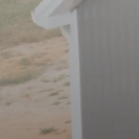
un FICO de más de 600
Reduzca su factura de electricidad
Incentivos fiscales locales
Aumento del valor de la propiedad
(sin aumento de impuestos)
Garantía de 25 años líder en la
industria
EMPEZAR