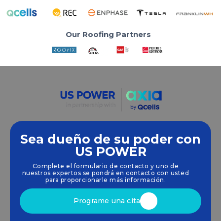
Our Roofing Partners
Sea dueño de su poder con
Empoderamos a las comunidades y las empresas
US POWER
para que aprovechen las energías limpias y
Complete el formulario de contacto y uno de
renovables
energía solar
soluciones que
nuestros expertos se pondrá en contacto con usted
impulsan el crecimiento sostenible.
para proporcionarle más información.
Programe una cita