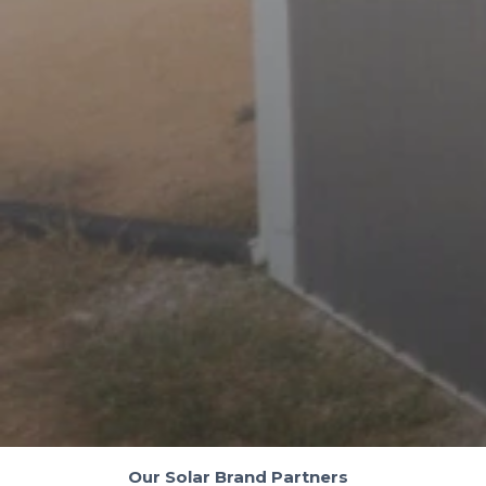
Un sistema totalmente
personalizado y hecho a medida
ROI promedio en 5 años
Incentivos fiscales locales
Aumento del valor de la propiedad
(sin aumento de impuestos)
Manufacturer's Warranty
EMPEZAR
Our Solar Brand Partners