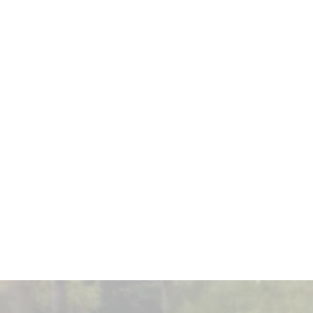
Comience hoy
Tome La Decisión Correcta
Consulta de expertos
Mano de obra de calidad
Soporte ilimitado
Ahorra más con
¡Energía solar y techos!
Reserve un horario