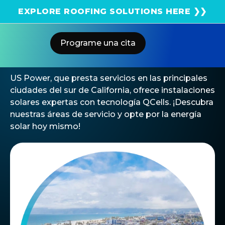
¡Obtenga una estimación solar instantánea usando
EXPLORE ROOFING SOLUTIONS HERE ❯❯
el satélite!
Areas We Serve
Programe una cita
Prestamos Servicios A
Hogares En
Todo El Sur De California
US Power, que presta servicios en las principales
ciudades del sur de California, ofrece instalaciones
solares expertas con tecnología QCells. ¡Descubra
nuestras áreas de servicio y opte por la energía
solar hoy mismo!