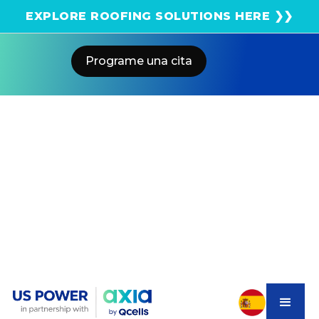
¡Obtenga una estimación solar instantánea usando
EXPLORE ROOFING SOLUTIONS HERE ❯❯
el satélite!
Programe una cita
Home
Blog
Best Solar Systems For Lancaster,
CA Homes In 2025
US POWER
Solar and Roofing Advisor
Rising SCE rates make solar essential for Lancaster
homes. Learn which systems offer the best payback
with today’s incentives and tax credits.