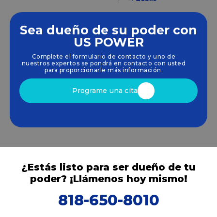
Sea dueño de su poder con
Empoderamos a las comunidades y las empresas
US POWER
para que aprovechen las energías limpias y
Complete el formulario de contacto y uno de
renovables
energía solar
soluciones que
nuestros expertos se pondrá en contacto con usted
impulsan el crecimiento sostenible.
para proporcionarle más información.
Programe una cita
¿Estás listo para ser dueño de tu
poder? ¡Llámenos hoy mismo!
818-650-8010