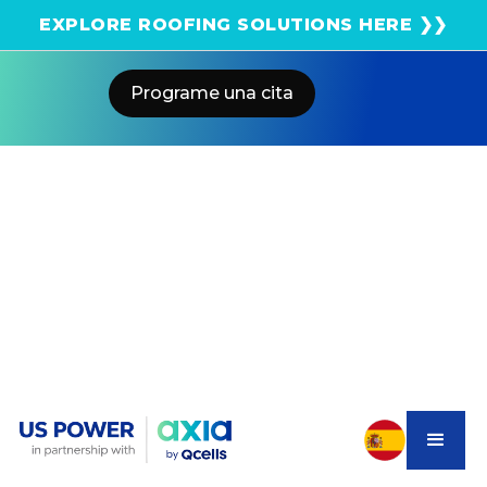
¡Obtenga una estimación solar instantánea usando
EXPLORE ROOFING SOLUTIONS HERE ❯❯
el satélite!
Programe una cita
Home
Blog
California SGIP Rebates For Home
Batteries
US POWER
Solar and Roofing Advisor
A new $280M SGIP equity budget launched June 2025.
Eligible SoCal homeowners can receive up-front solar
& battery rebates.