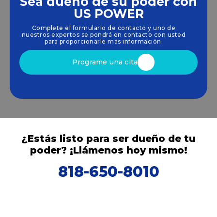
Sea dueño de su poder con
Empoderamos a las comunidades y las empresas
US POWER
para que aprovechen las energías limpias y
Complete el formulario de contacto y uno de
renovables
energía solar
soluciones que
nuestros expertos se pondrá en contacto con usted
impulsan el crecimiento sostenible.
para proporcionarle más información.
Programe una cita
¿Estás listo para ser dueño de tu
poder? ¡Llámenos hoy mismo!
818-650-8010