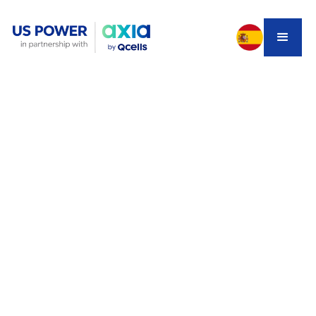
For homeowners across Southern California looking to
pair solar panels with battery storage, the coupling
method—how the system links PV generation and
battery storage—makes a major difference. At US
Power, we install high-efficiency solar systems (including
our exclusive partnership with Q Cells, factory-direct and
American-made), and we help homeowners in Southern
California choose the right combination of solar +
battery. One of the key decisions is
AC-coupled vs DC-
coupled
batteries.
In this article:
We explain
how
each system works.
We review the
advantages and limitations
of each