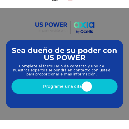
Sea dueño de su poder con
Empoderamos a las comunidades y las empresas
US POWER
para que aprovechen las energías limpias y
Complete el formulario de contacto y uno de
renovables
energía solar
soluciones que
nuestros expertos se pondrá en contacto con usted
impulsan el crecimiento sostenible.
para proporcionarle más información.
Programe una cita