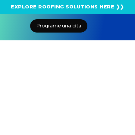
¡Obtenga una estimación solar instantánea usando
EXPLORE ROOFING SOLUTIONS HERE ❯❯
el satélite!
Programe una cita
Home
Blog
Choosing Between AC Vs DC Solar
Batteries For Energy Savings
US POWER
Solar and Roofing Advisor
Compare AC and DC-coupled solar systems for energy
efficiency, reliability, and cost. Get expert guidance
SoCal's US Power solar consultants.