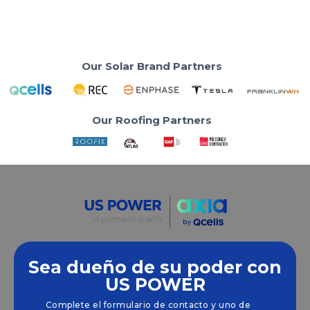
Read More
Our Solar Brand Partners
Our Roofing Partners
Sea dueño de su poder con
Empoderamos a las comunidades y las empresas
US POWER
para que aprovechen las energías limpias y
Complete el formulario de contacto y uno de
renovables
energía solar
soluciones que