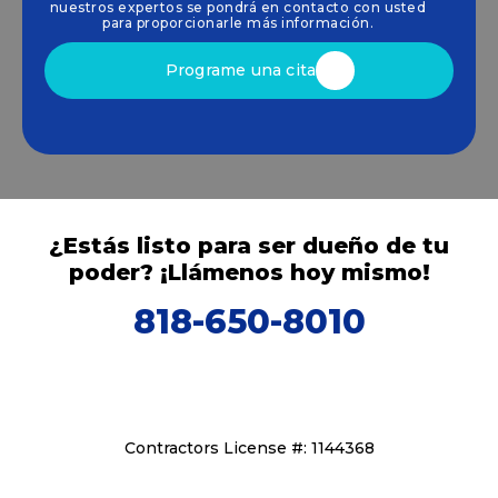
nuestros expertos se pondrá en contacto con usted
impulsan el crecimiento sostenible.
para proporcionarle más información.
Programe una cita
¿Estás listo para ser dueño de tu
poder? ¡Llámenos hoy mismo!
818-650-8010
Contractors License #: 1144368