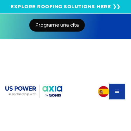
¡Obtenga una estimación solar instantánea usando
EXPLORE ROOFING SOLUTIONS HERE ❯❯
el satélite!
Programe una cita
Home
Blog
How Solar Panels Increase Your
Home’s Value In California
US POWER
Solar and Roofing Advisor
Raise your home’s resale value by 5–10%. Learn why
California homeowners are seeing faster sales and
higher offers with solar from US Power.