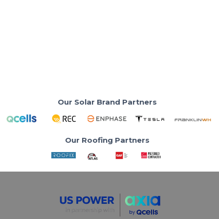
Why Electricity Bills Are Expected to Go
Up This Winter
Cut holiday power costs during winter rate hikes with
US Power solar savings.
Read More
Our Solar Brand Partners
Our Roofing Partners