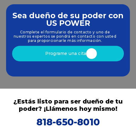
Sea dueño de su poder con
Empoderamos a las comunidades y las empresas
US POWER
para que aprovechen las energías limpias y
Complete el formulario de contacto y uno de
renovables
energía solar
soluciones que
nuestros expertos se pondrá en contacto con usted
impulsan el crecimiento sostenible.
para proporcionarle más información.
Programe una cita
¿Estás listo para ser dueño de tu
poder? ¡Llámenos hoy mismo!
818-650-8010