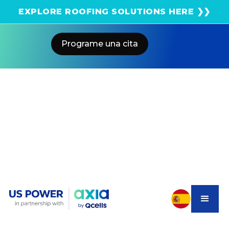
¡Obtenga una estimación solar instantánea usando
EXPLORE ROOFING SOLUTIONS HERE ❯❯
el satélite!
Programe una cita
Home
Blog
5 Smart Rules For Powering Your
Home And EV With Qcells Solar
US POWER
Solar and Roofing Advisor
Power your EV and home smarter with Qcells solar
through US Power. Discover 5 proven rules to lower
energy bills and charge faster in Southern California.