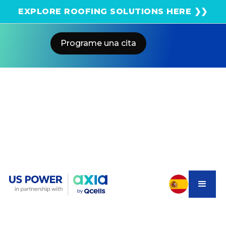
¡Obtenga una estimación solar instantánea usando
EXPLORE ROOFING SOLUTIONS HERE ❯❯
el satélite!
Programe una cita
Home
Blog
What’s Really Happening With
Rooftop Solar In California
US POWER
Solar and Roofing Advisor
Learn the truth about NEM 3.0, AB 942, and California’s
rooftop solar rules in 2025. Find out how to save with
Qcells solar and battery systems.