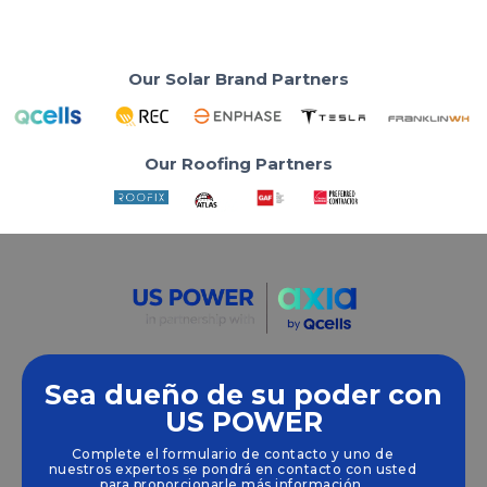
Our Solar Brand Partners
Our Roofing Partners
Sea dueño de su poder con
Empoderamos a las comunidades y las empresas
US POWER
para que aprovechen las energías limpias y
Complete el formulario de contacto y uno de
renovables
energía solar
soluciones que
nuestros expertos se pondrá en contacto con usted
impulsan el crecimiento sostenible.
para proporcionarle más información.