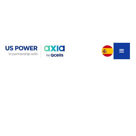
La mayoría de los propietarios asumen que usar energía
solar es una experiencia que dura meses. Los conflictos
de programación, las demoras en los permisos y los
atrasos en los servicios públicos pueden hacer que un
proyecto solar promedio pase más de tres meses antes
de que se encienda un solo panel. Si esa suposición lo ha
mantenido al margen, esta guía cambiará su forma de
pensar.
El cronograma de instalación de Axia by Qcells, cuando
es gestionado por un
servicio de instalación solar