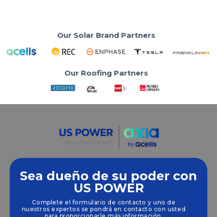
Our Solar Brand Partners
Our Roofing Partners
Sea dueño de su poder con
Empoderamos a las comunidades y las empresas
US POWER
para que aprovechen las energías limpias y
Complete el formulario de contacto y uno de
renovables
energía solar
soluciones que
nuestros expertos se pondrá en contacto con usted
impulsan el crecimiento sostenible.
para proporcionarle más información.