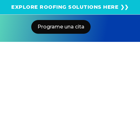
¡Obtenga una estimación solar instantánea usando
EXPLORE ROOFING SOLUTIONS HERE ❯❯
el satélite!
Programe una cita
Home
Blog
Cronología De La Instalación Solar
De Axia By Qcells: De La Cotización
A La PTO
US POWER
Solar and Roofing Advisor
La mayoría de los propietarios asumen que la energía
solar lleva meses. El plazo de instalación de Axia by
Qcells, gestionado por US Power, va desde la primera
consulta hasta la autorización para operar, en tan solo
tres o cuatro semanas. Así es como funciona cada
etapa.