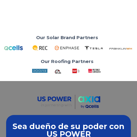
Read More
Our Solar Brand Partners
Our Roofing Partners
Sea dueño de su poder con
Empoderamos a las comunidades y las empresas
US POWER