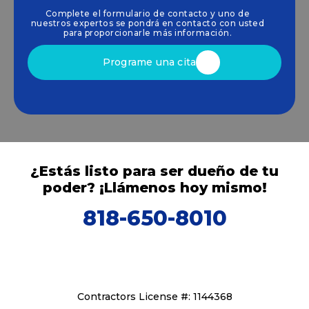
para que aprovechen las energías limpias y
Complete el formulario de contacto y uno de
renovables
energía solar
soluciones que
nuestros expertos se pondrá en contacto con usted
impulsan el crecimiento sostenible.
para proporcionarle más información.
Programe una cita
¿Estás listo para ser dueño de tu
poder? ¡Llámenos hoy mismo!
818-650-8010
Contractors License #: 1144368