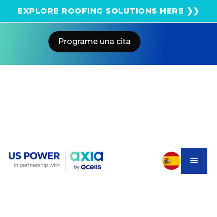
¡Obtenga una estimación solar instantánea usando
EXPLORE ROOFING SOLUTIONS HERE ❯❯
el satélite!
Programe una cita
Home
Blog
Can Your HOA Stop You From Going
Solar?
US POWER
Solar and Roofing Advisor
California’s Solar Rights Act protects your right to
install solar—even in HOA communities. Learn the 2025
rules, timelines, and tips from US Power.