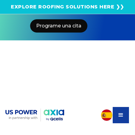
¡Obtenga una estimación solar instantánea usando
EXPLORE ROOFING SOLUTIONS HERE ❯❯
el satélite!
Programe una cita
Home
Blog
New Solar Law: California SB 283
Battery Safety Law 2025
US POWER
Solar and Roofing Advisor
California’s SB 283 law improves battery safety
statewide. US Power provides high-quality, certified
solar and storage solutions for SoCal homeowners.