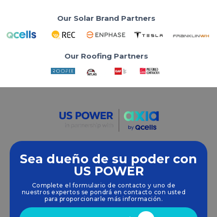
Our Solar Brand Partners
Our Roofing Partners
Sea dueño de su poder con
Empoderamos a las comunidades y las empresas
US POWER
para que aprovechen las energías limpias y
Complete el formulario de contacto y uno de
renovables
energía solar
soluciones que
nuestros expertos se pondrá en contacto con usted
impulsan el crecimiento sostenible.
para proporcionarle más información.