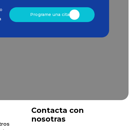
to
Programe una cita
a
Contacta con
nosotras
tros