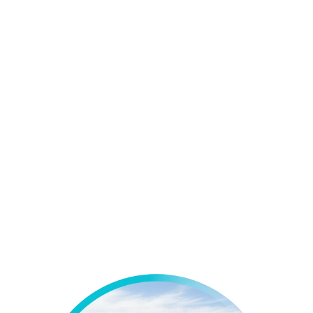
n modificaciones en el techo.
imiento para una producción de energía