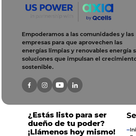
Empoderamos a las comunidades y las
empresas para que aprovechen las
energías limpias y renovables
energía s
soluciones que impulsan el crecimient
sostenible.
¿Estás listo para ser
Se
dueño de tu poder?
In
¡Llámenos hoy mismo!