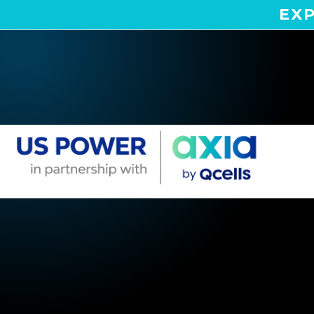
EXP
Home
Areas We Serve