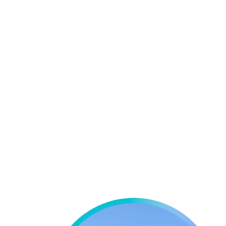
Mantuvo la estructura original del techo si
Se utilizaron paneles solares de alto rend
óptima.